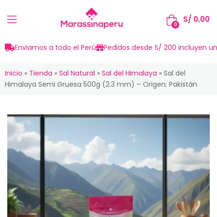
S/
0,00
0
Enviamos a todo el Perú
Pedidos desde S/ 200 incluyen un
Inicio
»
Tienda
»
Sal Natural
»
Sal del Himalaya
»
Sal del
Himalaya Semi Gruesa 500g (2.3 mm) – Origen: Pakistán