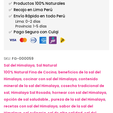
✅
Productos 100% Naturales
✅
Recojo en Lima Perú
✅
Envío Rápido en todo Perú
Lima: 0–2 días
Provincia: 1–5 días
✅
Pago Seguro con Culqi
SKU:
FG-000059
Sal del Himalaya
,
Sal Natural
100% Natural Fina de Cocina
,
beneficios de la sal del
Himalaya
,
cocinar con sal del Himalaya
,
contenido
mineral de la sal del Himalaya
,
cosecha tradicional de
sal
,
Himalaya Sal Rosada
,
hornear con sal del Himalaya
,
opción de sal saludable.
,
pureza de la sal del Himalaya
,
recetas con sal del Himalaya
,
sabor de la sal del
Himalaya
,
sal culinaria
,
sal de alta calidad
,
sal del