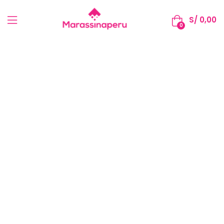
S/
0,00
0
Productos Naturales
Artesanales del Perú
Para tu mesa, tu salud y tu hogar