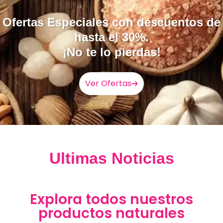
Inhalador de Sal
Ofertas Especiales con descuentos de
hasta el 30%.
¡No te lo pierdas!
Ver Ofertas
Ultimas Noticias
Explora todos nuestros
productos naturales