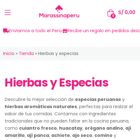
S/
0,00
0
Enviamos a todo el Perú.
Recibe un regalo en pedidos desd
Inicio
»
Tienda
»
Hierbas y especias
Hierbas y Especias
Descubre la mejor selección de
especias peruanas
y
hierbas aromáticas naturales
, perfectas para realzar el
sabor de tus comidas. Contamos con ingredientes
tradicionales que no pueden faltar en la cocina peruana,
como
culantro fresco
,
huacatay
,
orégano andino
,
ají
amarillo
,
ají panca
,
achiote
,
ajo seco
,
comino
y