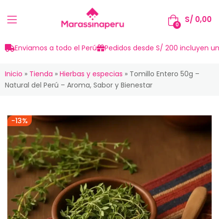
S/
0,00
0
Enviamos a todo el Perú
Pedidos desde S/ 200 incluyen un
Inicio
»
Tienda
»
Hierbas y especias
»
Tomillo Entero 50g –
Natural del Perú – Aroma, Sabor y Bienestar
-13%