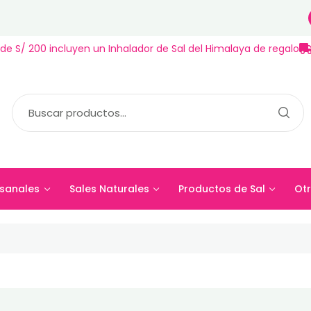
de S/ 200 incluyen un Inhalador de Sal del Himalaya de regalo
sanales
Sales Naturales
Productos de Sal
Otr
esanales
Sales Naturales
Productos de Sal
Ot