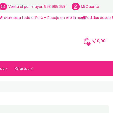
Venta al por mayor: 993 995 253
Mi Cuenta
Enviamos a todo el Perú + Recojo en Ate Lima
Pedidos desde S
S/
0,00
0
os
Ofertas 🎉
S/
0,00
ros
Ofertas 🎉
0