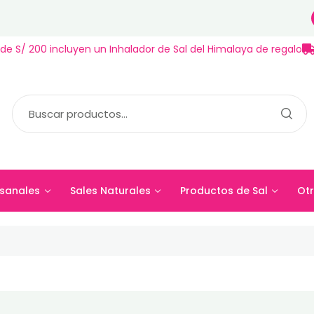
de S/ 200 incluyen un Inhalador de Sal del Himalaya de regalo
sanales
Sales Naturales
Productos de Sal
Otr
esanales
Sales Naturales
Productos de Sal
Ot