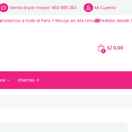
Venta al por mayor: 993 995 253
Mi Cuenta
Enviamos a todo el Perú + Recojo en Ate Lima
Pedidos desde S
S/
0,00
0
os
Ofertas 🎉
S/
0,00
ros
Ofertas 🎉
0