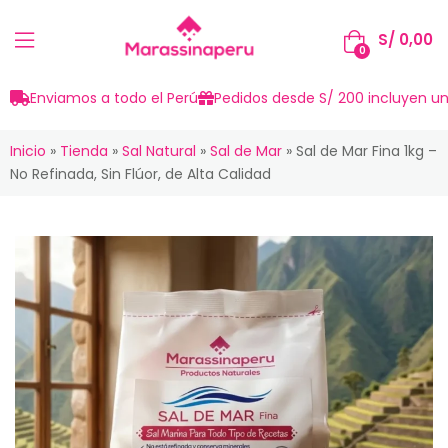
S/
0,00
0
Enviamos a todo el Perú
Pedidos desde S/ 200 incluyen un
Inicio
»
Tienda
»
Sal Natural
»
Sal de Mar
»
Sal de Mar Fina 1kg –
No Refinada, Sin Flúor, de Alta Calidad