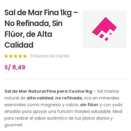
Sal de Mar Fina 1kg –
No Refinada, Sin
Flúor, de Alta
Calidad
(
1
Revisión Del Cliente)
Calificado
1
5.00
S/
8,49
de 5 basado
en la
calificación de
cliente
Sal de Mar Natural Fina para Cocina 1kg
– Sal marina
natural de
alta calidad
,
no refinada
, rica en minerales
esenciales como magnesio y calcio,
sin flúor
y con yodo
añadido para apoyar una función tiroidea saludable. Ideal
para realzar el sabor auténtico de tus platos diarios y
gourmet.