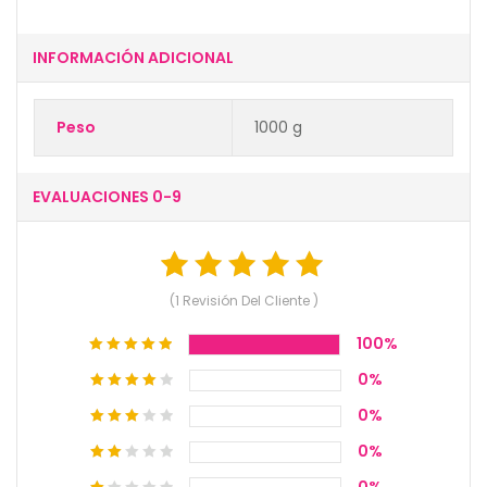
INFORMACIÓN ADICIONAL
Peso
1000 g
EVALUACIONES 0-9
1
Calificado
5.00
(
1
Revisión Del Cliente )
de 5 basado
100%
0%
en la
0%
calificación de
0%
cliente