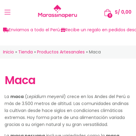
S/
0,00
0
Enviamos a todo el Perú.
Recibe un regalo en pedidos desd
Inicio
»
Tienda
»
Productos Artesanales
»
Maca
Maca
La
maca
(
Lepidium meyenii
) crece en los Andes del Perú a
más de 3.500 metros de altitud. Las comunidades andinas
la cultivan desde hace siglos en condiciones climáticas
extremas. Hoy forma parte de una alimentación variada
gracias a su origen natural y su gran versatilidad.
La
maca peruana
incluye variedades como la
maca