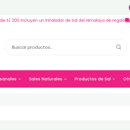
de S/ 200 incluyen un Inhalador de Sal del Himalaya de regalo
sanales
Sales Naturales
Productos de Sal
Otr
esanales
Sales Naturales
Productos de Sal
Ot