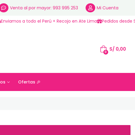
Venta al por mayor: 993 995 253
Mi Cuenta
Enviamos a todo el Perú + Recojo en Ate Lima
Pedidos desde S
S/
0,00
0
os
Ofertas 🎉
S/
0,00
ros
Ofertas 🎉
0