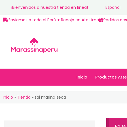
¡Bienvenidos a nuestra tienda en línea!
Español
Enviamos a todo el Perú + Recojo en Ate Lima
Pedidos des
Inicio
Productos Arte
Inicio
Productos Art
Inicio
»
Tienda
»
sal marina seca
No se