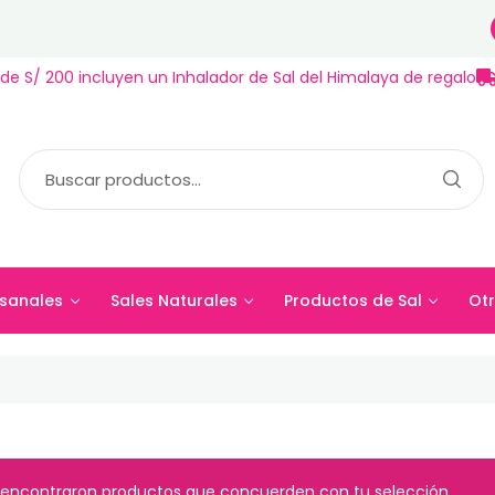
de S/ 200 incluyen un Inhalador de Sal del Himalaya de regalo
sanales
Sales Naturales
Productos de Sal
Otr
esanales
Sales Naturales
Productos de Sal
Ot
 encontraron productos que concuerden con tu selección.