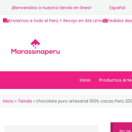
¡Bienvenidos a nuestra tienda en línea!
Español
Enviamos a todo el Perú + Recojo en Ate Lima
Pedidos des
Inicio
Productos Arte
Inicio
Productos Art
Inicio
»
Tienda
»
chocolate puro artesanal 100% cacao Perú 20
No se