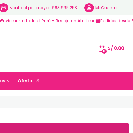
Venta al por mayor: 993 995 253
Mi Cuenta
Enviamos a todo el Perú + Recojo en Ate Lima
Pedidos desde S
S/
0,00
0
os
Ofertas 🎉
S/
0,00
ros
Ofertas 🎉
0