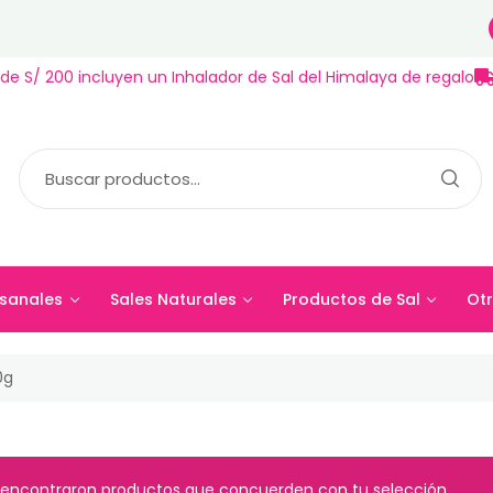
de S/ 200 incluyen un Inhalador de Sal del Himalaya de regalo
sanales
Sales Naturales
Productos de Sal
Otr
esanales
Sales Naturales
Productos de Sal
Ot
0g
 encontraron productos que concuerden con tu selección.